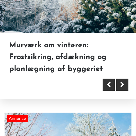
Murværk om vinteren:
Frostsikring, afdækning og
planlægning af byggeriet
Postforsendelser er stadig en
vigtig del af mange
Annonce
virksomheders hverdag