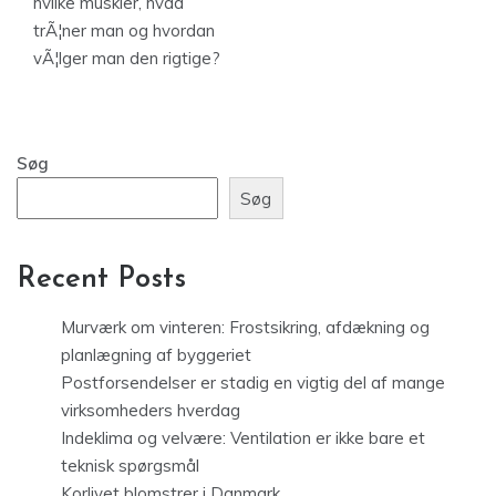
hvilke muskler, hvad
trÃ¦ner man og hvordan
vÃ¦lger man den rigtige?
Søg
Søg
Recent Posts
Murværk om vinteren: Frostsikring, afdækning og
planlægning af byggeriet
Postforsendelser er stadig en vigtig del af mange
virksomheders hverdag
Indeklima og velvære: Ventilation er ikke bare et
teknisk spørgsmål
Korlivet blomstrer i Danmark